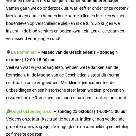
We doen mee aan het landelijke initiatief
Bodemdierendagen
.
Samen gaan we op onderzoek uit: wat leeft er onder onze voeten?
Met laarzen aan en handen in de aarde tellen en bekijken we het
bodemleven op verschillende plekken in de tuin. Zo krijgen we
inzicht in de biodiversiteit en bodemkwaliteit. Leuk, leerzaam en
verrassend voor jong en oud!
De Romeinen
– Maand van de Geschiedenis – z
ondag 4
oktober | 12.00-15.00 uur
Veel van wat wij vandaag eten, hebben we te danken aan de
Romeinen. In de Maand van de Geschiedenis staat dit thema
centraal in onze erfgoedtuin. Met kleine gedocumenteerde
uitbeeldingen en een historische sfeer laten we zien, proeven en
ervaren hoe de Romeinen hun sporen nalieten – ook op ons bord.
Oogstkistendag o.v.b.
– z
ondag 25 oktober | 14.00-15.30 uur
Volgens onze jaarlijkse traditie bestaat, indien er nog voldoende
groenten aanwezig zijn, de mogelijk om na aanmelding en betaling
zelf mee te oogsten.